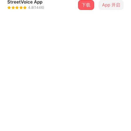
StreetVoice App
下载
App 开启
杨茂源
4.8(1446)
＋ 关注
@olegyang3
介绍
Летом много дождя,
Идут дожди часто.
夏日多雨，
多雨夏日。
...查看更多
歌词
Летом много дождя,
夏日多雨，
Идут дожди часто.