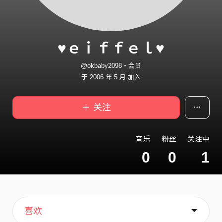
♥ｅｉｆｆｅｌ♥
@okbaby2098・会员
于 2006 年 5 月 加入
＋ 关注
音乐
粉丝
关注中
0
0
1
主页
关于
喜欢