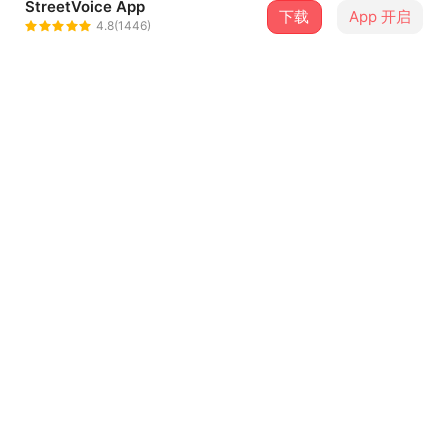
StreetVoice App
下载
App 开启
脏手指 Oh! Dirty Fingers
4.8(1446)
＋ 关注
@ohdirtyfingers
介绍
词曲：脏手指
主唱：管啸天
木吉他&合声：邴晓海
贝斯&合声：张海明
鼓：李子超
...查看更多
中提琴&打击乐：沈帜
萨克斯：邬雨杰
歌词
我是一个掉在地上的垃圾袋
他们向我扔垃圾
我变得又臭又坏