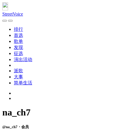
StreetVoice
排行
首选
歌单
发现
征选
演出活动
派歌
大事
简单生活
na_ch7
@na_ch7・会员