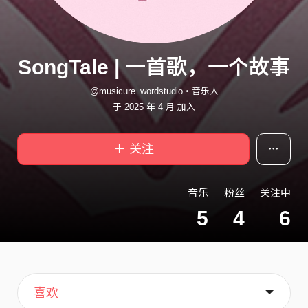
SongTale | 一首歌，一个故事
@musicure_wordstudio・音乐人
于 2025 年 4 月 加入
＋ 关注
音乐
粉丝
关注中
5
4
6
主页
音乐
关于
喜欢