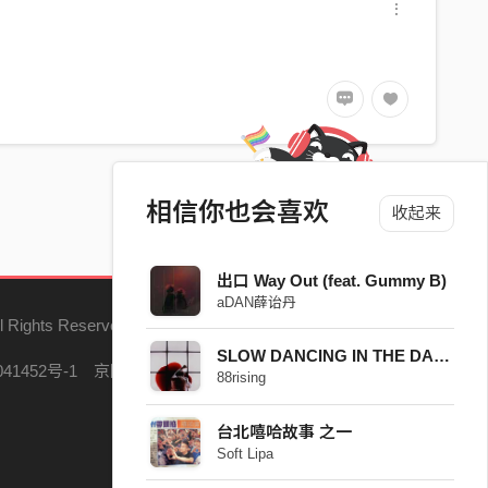
相信你也会喜欢
收起来
出口 Way Out (feat. Gummy B)
aDAN薛诒丹
l Rights Reserved.
SLOW DANCING IN THE DARK - Joji
41452号-1
京网文（2023）5121-147号
88rising
台北嘻哈故事 之一
Soft Lipa