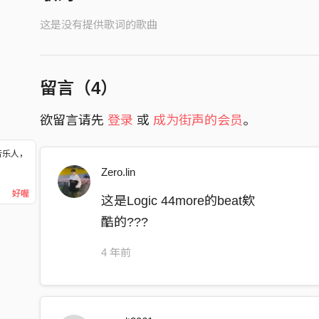
这是没有提供歌词的歌曲
留言（
4
）
欲留言请先
登录
或
成为街声的会员
。
音乐人，
！
Zero.lin
好喔
这是Logic 44more的beat欸
酷的???
4 年前