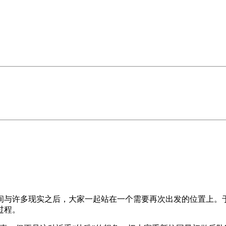
间与许多现实之后，⼤家⼀起站在⼀个需要再次出发的位置上。于
过程。