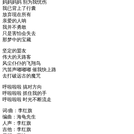
妈妈妈妈 别为我忧伤
我已背上了行囊
放弃现在所有
亲爱的人呐
我并不勇敢
只是害怕会失去
那梦中的宝藏
坚定的盟友
伟大的天路客
风尘仆仆的飞翔鸟
汽笛声嘟嘟嘟 催我快上路
去打破远古的魔咒
呼啦啦啦 搞对方向
呼啦啦啦 抓住我的手
呼啦啦啦 时光不断流走
词/曲：李红旗
编曲：海龟先生
人声：李红旗
吉他：李红旗