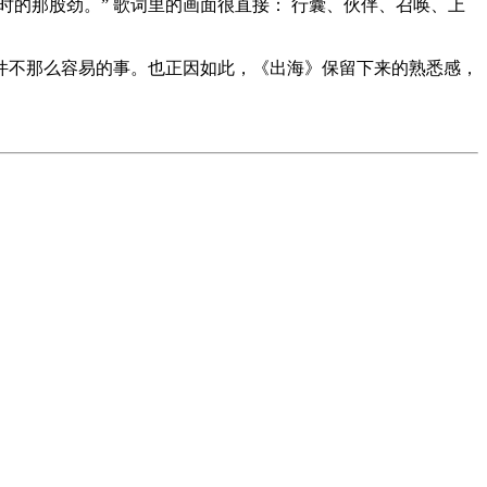
的那股劲。” 歌词⾥的画⾯很直接： ⾏囊、伙伴、召唤、上
件不那么容易的事。也正因如此，《出海》保留下来的熟悉感，