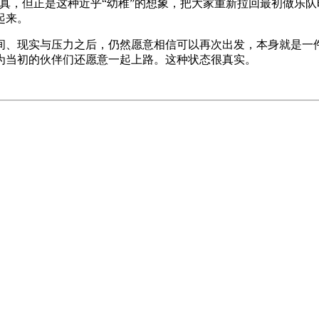
真，但正是这种近乎“幼稚”的想象，把⼤家重新拉回最初做乐队时
起来。
间、现实与压⼒之后，仍然愿意相信可以再次出发，本⾝就是⼀
为当初的伙伴们还愿意⼀起上路。这种状态很真实。