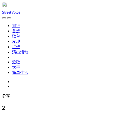
StreetVoice
排行
首选
歌单
发现
征选
演出活动
派歌
大事
简单生活
分享
2