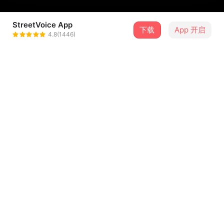
StreetVoice App
下载
App 开启
干净的房间 TheCleanroom
4.8(1446)
＋ 关注
@moriiimusic
曲目（4）
排序
歌曲名称
尘土与鸟 demo
1
Don't Cry demo
2
亲爱的梦想 demo
3
尘土与鸟 demo 2023
4