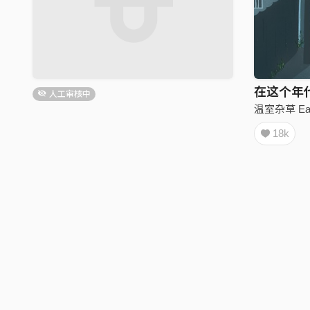
在这个年代
人工审核中
温室杂草 Eas
18k