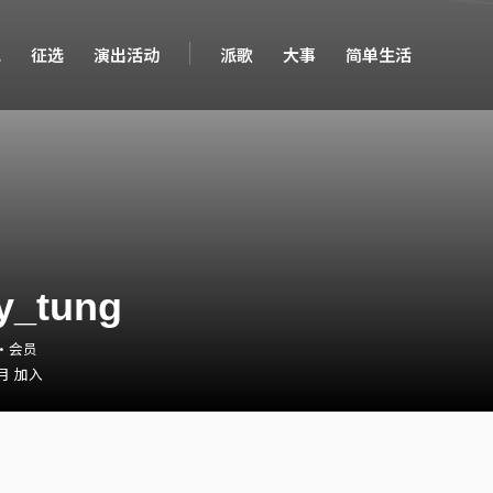
现
征选
演出活动
派歌
大事
简单生活
y_tung
ng・会员
 月 加入