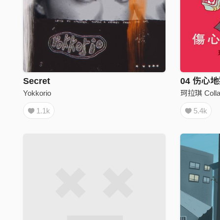
Secret
04 伤心
Yokkorio
珂拉琪 Colla
1.1k
5.4k