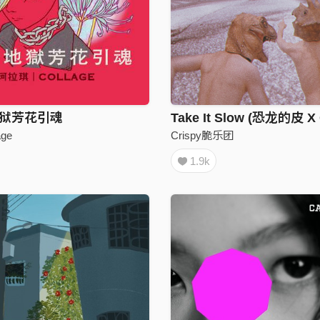
地狱芳花引魂
ge
Crispy脆乐团
1.9k