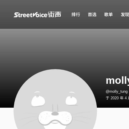
排行
首选
歌单
发
moll
@molly_tu
于 2020 年 4