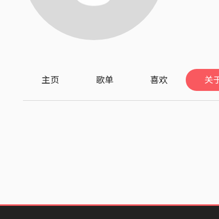
主页
歌单
喜欢
关