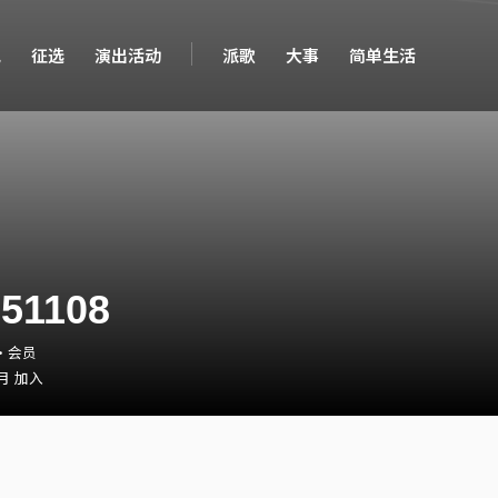
现
征选
演出活动
派歌
大事
简单生活
51108
8・会员
 月 加入