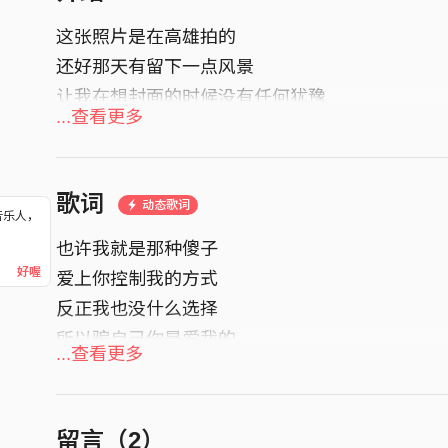
这张照片是在高雄拍的
还好那天有留下一点风景
让我在想封面的时候没有任何犹豫
...查看更多
歌词
动态歌词
音乐人，
！
也许我就是那种傻子
好喔
爱上你控制我的方式
反正我也没什么选择
所以骗自己你是爱我的
...查看更多
说实话放不下你已经好久
在你心中我还剩几分
同一片天空不同景色
留言（
2
）