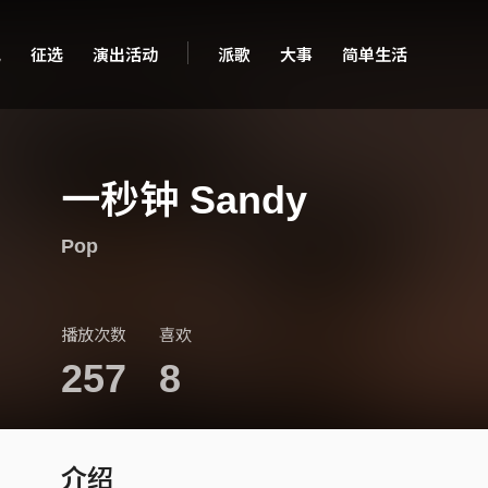
现
征选
演出活动
派歌
大事
简单生活
一秒钟 Sandy
Pop
播放次数
喜欢
257
8
介绍