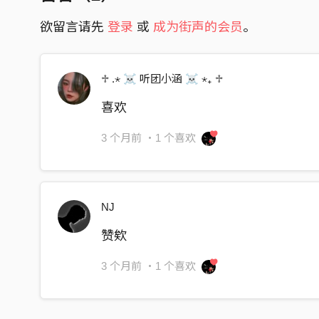
但星星会带著我的思念飞向
欲留言请先
登录
或
成为街声的会员
。
有你在的国度
当你望著天
会听见我在想你
♱ .⋆ ☠︎︎ 听团小涵 ☠︎︎ ⋆₊ ♱
不只有一些些
喜欢
你最近还好吗
我是真的好想知道
3 个月前
・1 个喜欢
关于你的消息
可是我连想你都得小心
Tell me Tell me
NJ
Im yours and you're mine
赞欸
Sandy 我说真的
我停不下来
3 个月前
・1 个喜欢
I still can't let you go
Lost in your world, i'm fading out now