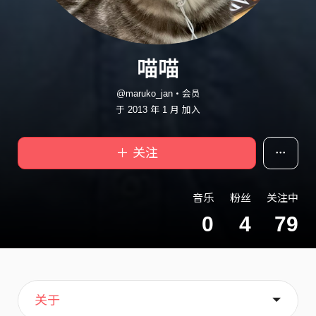
喵喵
@maruko_jan・会员
于 2013 年 1 月 加入
＋ 关注
音乐
粉丝
关注中
0
4
79
主页
歌单
喜欢
关于