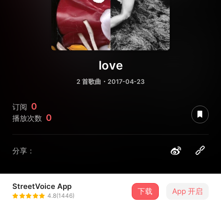
love
2 首歌曲・2017-04-23
0
订阅
0
播放次数
分享：
StreetVoice App
下载
App 开启
苗人
4.8(1446)
＋ 关注
@mIumIu15