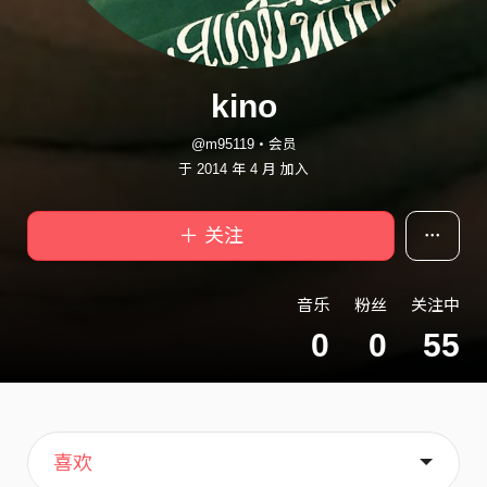
kino
@m95119・会员
于 2014 年 4 月 加入
＋ 关注
音乐
粉丝
关注中
0
0
55
主页
歌单
关于
喜欢