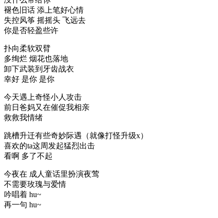
褪色旧话 添上笔好心情
失控风筝 摇摇头 飞远去
你是否轻盈些许
扑向柔软双臂
多绚烂 烟花也落地
卸下武装到牙齿战衣
幸好 是你 是你
今天遇上奇怪小人攻击
前日爸妈又在催促我相亲
救救我情绪
跳槽升迁有些奇妙际遇（就像打怪升级x）
喜欢的ta这周发起猛烈出击
看啊 多了不起
今夜在 成人童话里扮演夜莺
不需要玫瑰与爱情
吟唱着 hu~
再一句 hu~