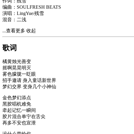
作词：残雪
编曲：SOULFRESH BEATS
演唱：LingYue/残雪
混音：二浅
...查看更多
收起
歌词
橘黄烛光善变
摇啊晃晃明灭
雾色朦胧一眨眼
招手邀请 身入童话新世界
梦幻交界 变身几个小神仙
金色梦幻添点
黑胶唱机难免
牵起记忆一瞬间
胶片混合单宁在舌尖
再多不安也宣泄
没什么带给你