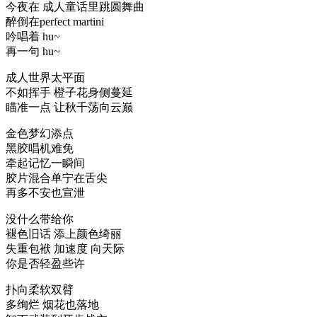
今夜在 成人童话里跳圆舞曲
醉倒在perfect martini
吟唱着 hu~
再一句 hu~
成人世界太平面
不如挥手 橙子花身侧蔓延
瞄准一点 让秋千荡向云巅
金色梦幻添点
黑胶唱机难免
牵起记忆一瞬间
胶片混合单宁在舌尖
再多不安也宣泄
没什么带给你
褪色旧话 添上颜色绮丽
失重包袱 加速度 向天际
你是否轻盈些许
扑向柔软双臂
多绚烂 烟花也落地