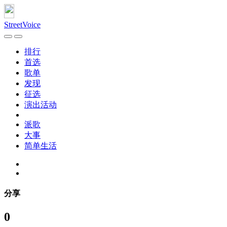
StreetVoice
排行
首选
歌单
发现
征选
演出活动
派歌
大事
简单生活
分享
0