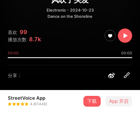
Electronic
・2024-10-23
Dance on the Shoreline
99
喜欢
8.7k
播放次数
00:00
00:00
分享：
StreetVoice App
下载
App 开启
LÜCY
4.8(1446)
＋ 关注
@lucymeow
9 月
LÜCY 2026 TOUR【深圳站】
5
20:00．深圳 MAO Livehouse深圳(海上世界)