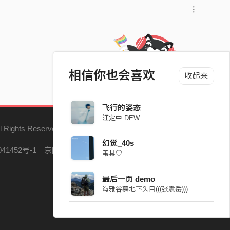
相信你也会喜欢
收起来
飞行的姿态
汪定中 DEW
l Rights Reserved.
幻觉_40s
41452号-1
京网文（2023）5121-147号
苇其♡
最后一页 demo
海雅谷慕地下头目(((张震岳)))