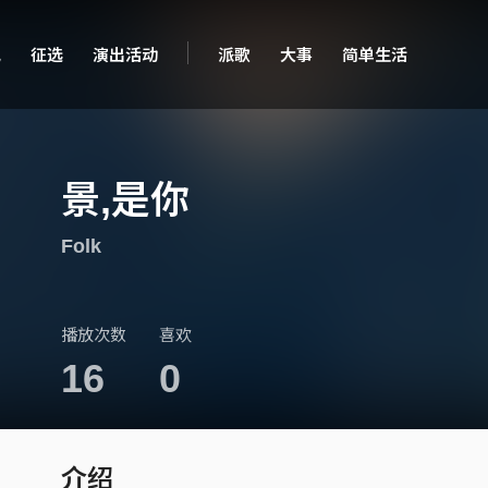
现
征选
演出活动
派歌
大事
简单生活
景,是你
Folk
播放次数
喜欢
16
0
介绍