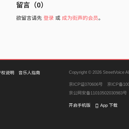
寻找著旅行的意义
留言（
0
）
你闻的花香 比我走过的山还阔广
晃过无数篇篇的景
欲留言请先
登录
或
成为街声的会员
。
莲影荡漾 打在心坎 成了花海
才发现全是 你的影
风在谷间回响 掠过彼此间的对望
是否记得这 回忆
白沫蒸散后的结晶 清新却苦咸的气息
散布在深深的 一口气
寻找著旅行的意义
Copyright © 2026 StreetVoice Al
产权说明
音乐人指南
晃过无数篇篇的景
京ICP证070606号
京ICP备100
才发现全是 你的影
京公网安备11010502030983号
开启手机版
App 下载