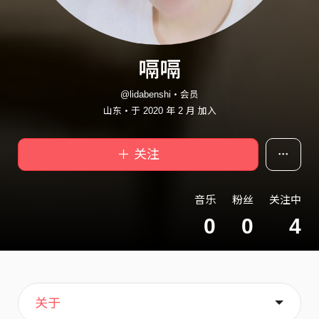
嗝嗝
@lidabenshi・会员
山东・于 2020 年 2 月 加入
＋ 关注
音乐
粉丝
关注中
0
0
4
主页
歌单
喜欢
关于