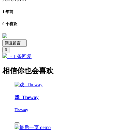
1 年前
0 个喜欢
回复留言...
0
・1 条回复
相信你也会喜欢
戏_Theway
Theway