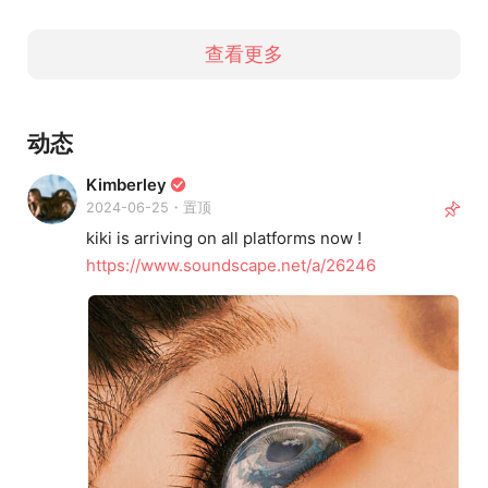
查看更多
动态
Kimberley
2024-06-25・置顶
kiki is arriving on all platforms now !
https://www.soundscape.net/a/26246