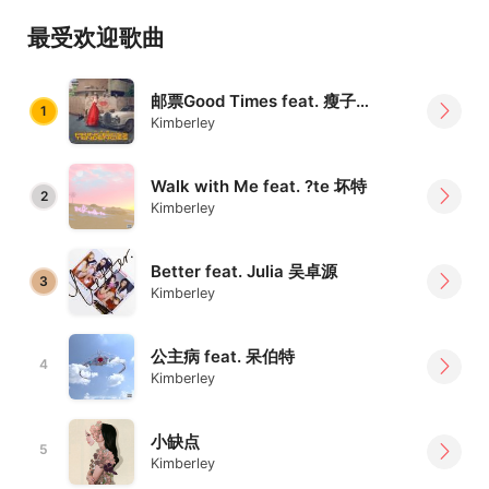
世代树立最佳典范。她接受最专业的训练并在世界各地大大
最受欢迎歌曲
小小舞台中演出。受到国际各种文化熏陶的她，励志成为一
个具有国际影响力的歌手。面对音乐环境的瞬息万变，她在
歌曲上和表演上不断的追求创新与挑战，让她经历十多年的
邮票Good Times feat. 瘦子E.SO
1
歌唱生涯能够持续保持热度并变得更有影响力。在 2023 年
Kimberley
Kimberley 将会以全新的音乐表达对于多元价值的认同与尊
重，并努力成为一位更具影响力的国际艺人。
Walk with Me feat. ?te 坏特
2
Kimberley
Better feat. Julia 吴卓源
3
Kimberley
公主病 feat. 呆伯特
4
Kimberley
小缺点
5
Kimberley