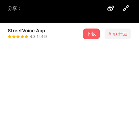
分享：
StreetVoice App
下载
App 开启
李友廷
4.8(1446)
＋ 关注
@left7792
介绍
我想那些全都是我
歌词
词/曲: 李友廷
编曲: 李友廷
混音: 陈仕桓