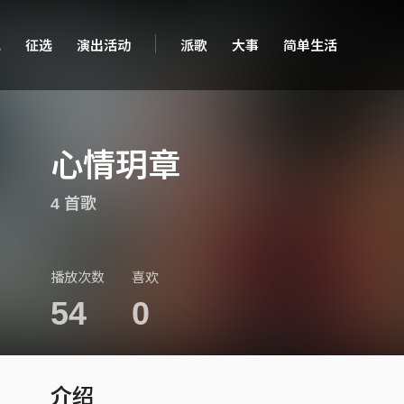
现
征选
演出活动
派歌
大事
简单生活
心情玥章
4 首歌
播放次数
喜欢
54
0
介绍