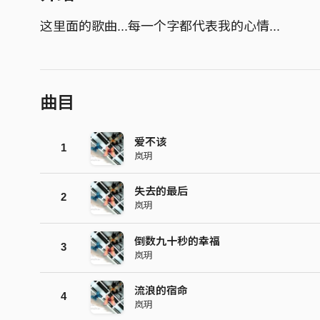
这里面的歌曲...每一个字都代表我的心情...
曲目
爱不该
1
岚玥
失去的最后
2
岚玥
倒数九十秒的幸福
3
岚玥
流浪的宿命
4
岚玥