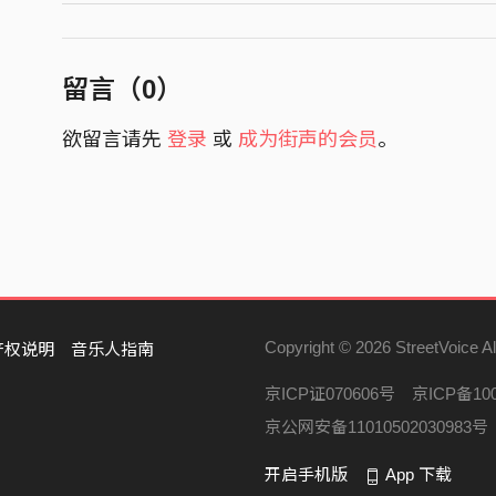
留言（
0
）
欲留言请先
登录
或
成为街声的会员
。
Copyright © 2026 StreetVoice Al
产权说明
音乐人指南
京ICP证070606号
京ICP备100
京公网安备11010502030983号
开启手机版
App 下载