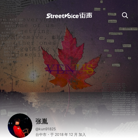
张胤
@kun91825
台中市・于 2018 年 12 月 加入