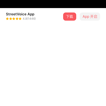
StreetVoice App
下载
App 开启
管罄 KRIS KUAN
4.8(1446)
＋ 关注
@kriskuan1101
介绍
不是故意要在大家开开心心的日子闹
只是这种时候总是几家欢乐几家愁
与其强迫自己开心
我通常会选择让自己悲伤到底
无论是极端的快乐或是极端的忧愁
...查看更多
只要我还活著我就享受
会哭会笑会痛会痒
歌词
都代表我活著
曾经在我以为我已经到达终点时给我致命一击的转身
转身之后
虽然扑了个空