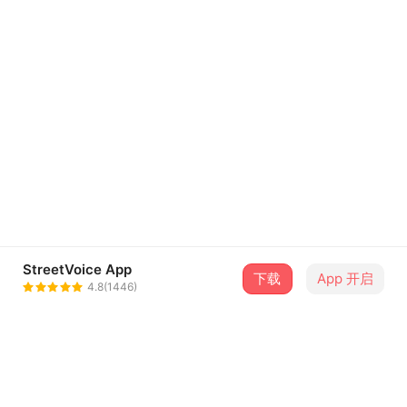
StreetVoice App
下载
App 开启
4.8(1446)
关于街声
最新消息
会员用户注册协议
隐私政策
知识产权说明
音乐人指南
联系街声
问题中心
违法和不良信息举报专区
中国互联网违法和不良信息举报中心
前往举报