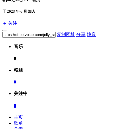
于 2023 年 6 月 加入
＋ 关注
复制网址
分享
静音
音乐
0
粉丝
0
关注中
0
主页
歌单