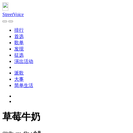
StreetVoice
排行
首选
歌单
发现
征选
演出活动
派歌
大事
简单生活
草莓牛奶
@jolly_sea_d3x・会员