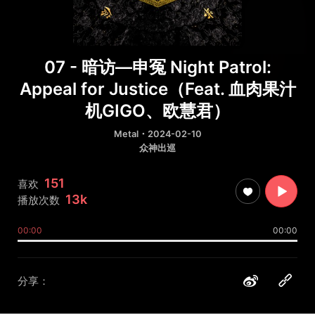
07 - 暗访—申冤 Night Patrol:
Appeal for Justice（Feat. 血肉果汁
机GIGO、欧慧君）
Metal
・2024-02-10
众神出巡
151
喜欢
13k
播放次数
00:00
00:00
分享：