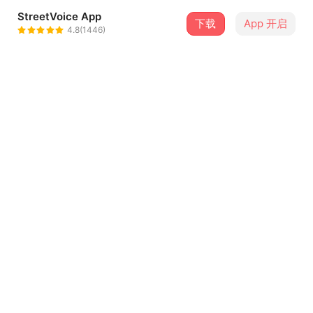
StreetVoice App
下载
App 开启
震乐堂
4.8(1446)
＋ 关注
@jhenyuetang
合作音乐人
GIGO
介绍
城隍公子夜巡时遇一孤魂女鬼前来拦轿申冤，女鬼哭诉著生
前遭人陷害，又因心念阳世孤儿不愿投胎，城隍公子深受其
母爱感动，为其主持公道。
Lyrics 词｜王大伟 Da Wei Wang、欧慧君 Hui Chun Ou
...查看更多
Composer 曲｜王大伟 Da Wei Wang、欧慧君 Hui Chun
Ou、宋孟讳 Meng Wei Sung
Music Arranger 编曲｜震乐堂 JhenYueTang、许主携 Matt