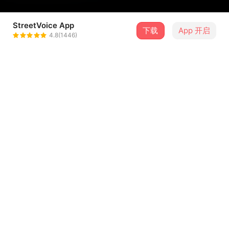
StreetVoice App
下载
App 开启
JMAC
4.8(1446)
＋ 关注
@jay831010
曲目（4）
排序
歌曲名称
JMAC-Next Round
1
JMAC-ＧEＮＺFT.JIAZOE
2
JMAC X ZEO X TORIN - KEEP STRONG
3
JMAC - 如果音乐是毒 ft. LilHAO
4