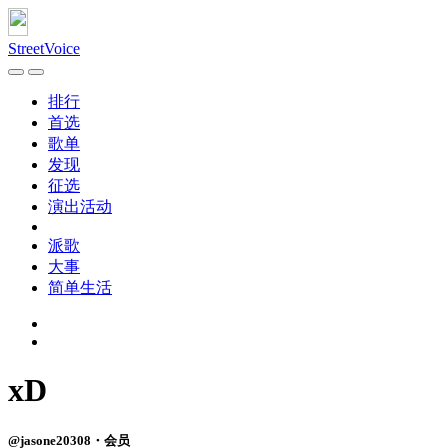
StreetVoice
排行
首选
歌单
发现
征选
演出活动
派歌
大事
简单生活
xD
@jasone20308・会员