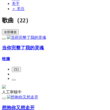
关于
＋ 关注
歌曲（22）
全部播放
当你完整了我的灵魂
牧濑
211
人工审核中
想抱你又想走开