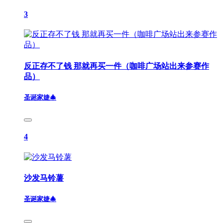
3
反正存不了钱 那就再买一件（咖啡广场站出来参赛作
品）
圣诞家婕🎄
4
沙发马铃薯
圣诞家婕🎄