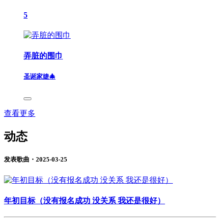
5
弄脏的围巾
圣诞家婕🎄
查看更多
动态
发表歌曲・2025-03-25
年初目标（没有报名成功 没关系 我还是很好）