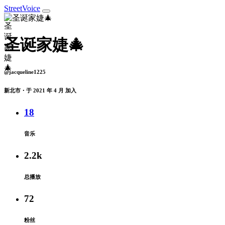
StreetVoice
圣诞家婕🎄
@jacqueline1225
新北市・于 2021 年 4 月 加入
18
音乐
2.2k
总播放
72
粉丝