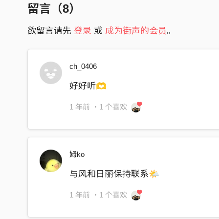
留言（
8
）
向外延伸 整⿑堆叠
主唱 Lead Vocals｜周冠勋 Danny Chou
随时可能分割的空间
和声编写 Chorus｜周冠勋 Danny Chou
欲留言请先
登录
或
成为街声的会员
。
再靠近点
混音工程师 Mixing Engineer ｜林劭衡 Ryan Lin
容易误会的语⾔
母带工程师 Mastering Engineer ｜林劭衡 Ryan L
ch_0406
-
再说⼀遍 再说⼀遍
执行协力｜赖欣宜 Lao2
好好听🫶
与⾵和⽇丽保持联系
-
1 年前
・1 个喜欢
我清楚地听⾒你
视觉设计｜周冠勋 HSUN
破冰⽽出的问题
歌曲文案｜周冠勋 HSUN、宋泰 Tim Song
天外⾶来的⼀⽐喻
姆ko
你滚烫地准备换气
与风和日丽保持联系🌤️
我才正要结冰
1 年前
・1 个喜欢
与⾵和⽇丽保持联系
我不确定那是你