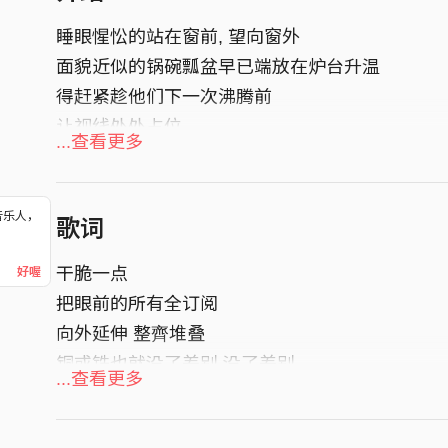
睡眼惺忪的站在窗前, 望向窗外
面貌近似的锅碗瓢盆早已端放在炉台升温
得赶紧趁他们下一次沸腾前
让视线处处占位
...查看更多
让外头世界顺利地攀附心上
__________________
Song Credit:
音乐人，
歌词
！
作词 Lyricist｜周冠勋 Danny Chou
干脆⼀点
好喔
作曲 Composer｜林劭衡 Ryan Lin、周冠勋 Dann
把眼前的所有全订阅
编曲 Arranger｜林劭衡 Ryan Lin、蒋铭皓 Howard
向外延伸 整⿑堆叠
-
铜或铁也就没了差别 没了差别
...查看更多
电吉他 Electric Guitars｜林劭衡 Ryan Lin、宋泰 
干脆⼀点
贝斯 Bass｜宋泰 Tim Song
把眼前的所有全订阅
鼓组 Drums｜蒋铭皓 Howard Chiang