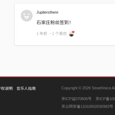
不追求合⽽为⼀
Jupitersthere
要⽐昨天清醒
石家庄粉丝签到！
窗外半空
有⼀双我的眼睛
1 年前
・1 个喜欢
有⼀双轮廓很清晰
忽然串起所有不确定
你滚烫地准备换气
我滚烫地硬憋著气
Copyright © 2026 StreetVoice Al
产权说明
音乐人指南
京ICP证070606号
京ICP备100
京公网安备11010502030983号