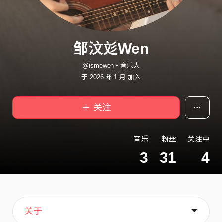
邹汶彣Wen
@ismewen・音乐人
于 2026 年 1 月 加入
＋ 关注
音乐
粉丝
关注中
3
31
4
主页
音乐
喜欢
关于