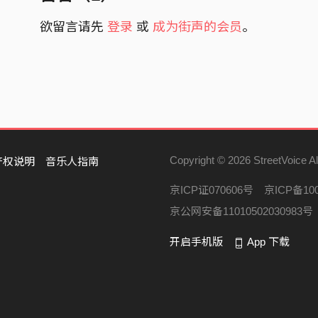
Who said he is always protecting
欲留言请先
登录
或
成为街声的会员
。
Why can he claims it with no shame
To live and to die we are just who we are
Wanna run from here
Could you tell me how much I can take?
Don’t want to let you down
But I can’t escape from it now
Copyright © 2026 StreetVoice Al
产权说明
音乐人指南
When you look into my empty eyes
京ICP证070606号
京ICP备100
(See I am reaching out)
京公网安备11010502030983号
Can you hear a crawling sound inside of me?
开启手机版
App 下载
Wake me up before I lost in the darkness storm
Break away, take away the pretty noose at me
I'll fight till I fall to ashes
Got nowhere else to go