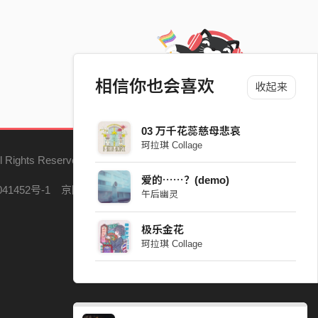
相信你也会喜欢
收起来
03 万千花蕊慈母悲哀
珂拉琪 Collage
l Rights Reserved.
爱的⋯⋯？(demo)
41452号-1
京网文（2023）5121-147号
午后幽灵
极乐金花
珂拉琪 Collage