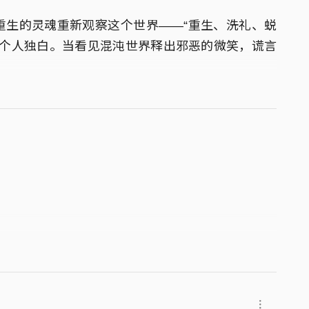
以重生的灵魂重新观察这­个世界——“重生、洗礼、蜕
的个人独白。当看见混沌世界释出邪恶的微笑，谎言