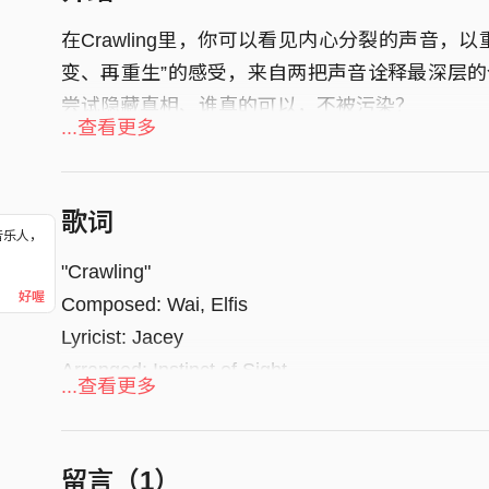
在Crawling里，你可以看见内心分裂的声音，
变、再重生”的感受，来自两把声音诠释最深层
尝试隐藏真相、谁真的可以，不被污染？
...查看更多
歌词
音乐人，
！
"Crawling"
好喔
Composed: Wai, Elfis
Lyricist: Jacey
Arranged: Instinct of Sight
...查看更多
Produced: Kin
Co-produced: KitLo@逆流, ChiTung@铁树兰
留言（
1
）
Who said he love us