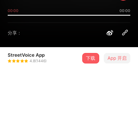
00:00
00:00
分享：
StreetVoice App
下载
App 开启
huhu胡胡
4.8(1446)
＋ 关注
@huhualsichkann
介绍
送给所有在坚持的人，生活是未完待续，请别著急^^
--------------------------
作词：huhu胡胡
作曲：huhu胡胡
...查看更多