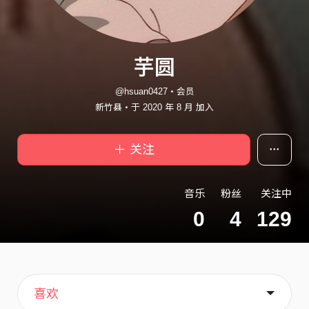
芋圆
@hsuan0427・会员
新竹县・于 2020 年 8 月 加入
＋ 关注
音乐
粉丝
关注中
0
4
129
主页
歌单
关于
喜欢