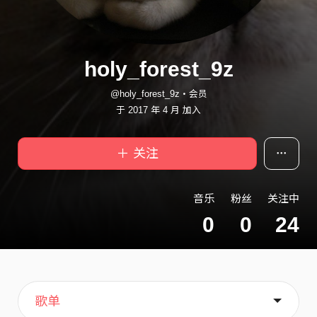
holy_forest_9z
@holy_forest_9z・会员
于 2017 年 4 月 加入
＋ 关注
音乐
粉丝
关注中
0
0
24
主页
喜欢
关于
歌单