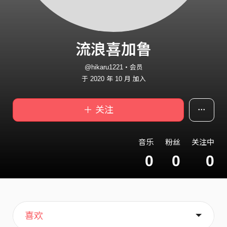
流浪喜加鲁
@hikaru1221・会员
于 2020 年 10 月 加入
＋ 关注
音乐
粉丝
关注中
0
0
0
主页
关于
喜欢