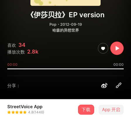
《伊莎贝拉》EP version
Pop
・2012-09-19
哈森的异想世界
34
喜欢
2.8k
播放次数
00:00
00:00
分享：
StreetVoice App
下载
App 开启
何国劲_Hassan
4.8(1446)
＋ 关注
@hassan_ho