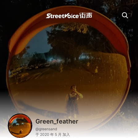
Green_feather
@greensand
于 2020 年 5 月 加入