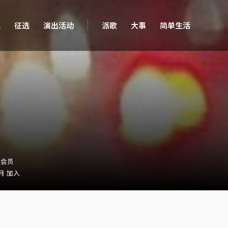
现
征选
演出活动
派歌
大事
简单生活
・会员
 月 加入