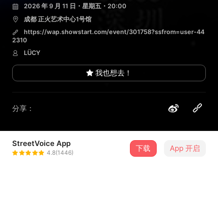
2026 年 9 月 11 日・星期五・20:00
成都 正火艺术中心1号馆
https://wap.showstart.com/event/301758?ssfrom=user-44
2310
LÜCY
我也想去！
分享：
StreetVoice App
1 位街声音乐人
下载
App 开启
4.8(1446)
LÜCY
＋ 关注
@lucymeow
介绍