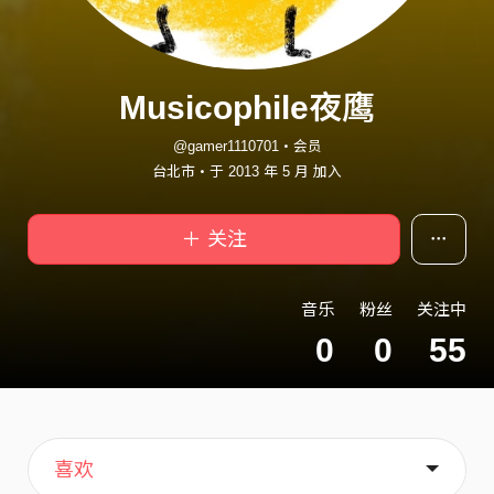
Musicophile夜鹰
@gamer1110701・会员
台北市・于 2013 年 5 月 加入
＋ 关注
音乐
粉丝
关注中
0
0
55
主页
歌单
关于
喜欢