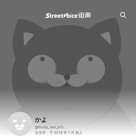
かよ
@frosty_rain_o7z
台北市・于 2018 年 1 月 加入