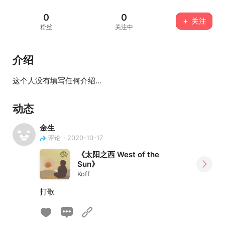
0
0
＋ 关注
粉丝
关注中
介绍
这个人没有填写任何介绍...
动态
金生
评论・2020-10-17
《太阳之西 West of the
Sun》
Koff
打歌