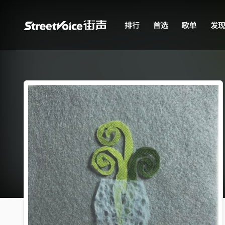
排行
首选
歌单
发