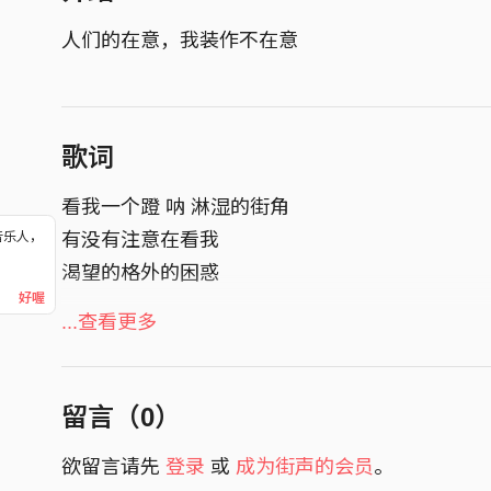
人们的在意，我装作不在意
歌词
看我一个蹬 呐 淋湿的街角
有没有注意在看我
音乐人，
！
渴望的格外的困惑
好喔
交给时间证 明雨后的路口
...查看更多
是谁留到最后
能不能偷偷告诉我 但我一点不在乎
留言（
0
）
（真的）
欲留言请先
登录
或
成为街声的会员
。
最后的最后别退缩