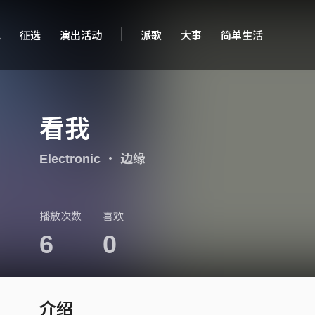
现
征选
演出活动
派歌
大事
简单生活
看我
Electronic
・
边缘
播放次数
喜欢
6
0
介绍