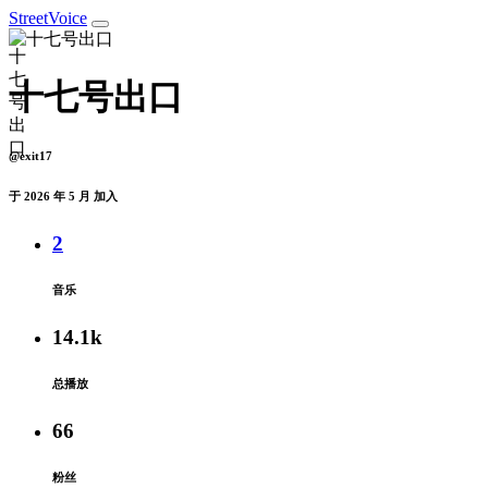
StreetVoice
十七号出口
@exit17
于 2026 年 5 月 加入
2
音乐
14.1k
总播放
66
粉丝