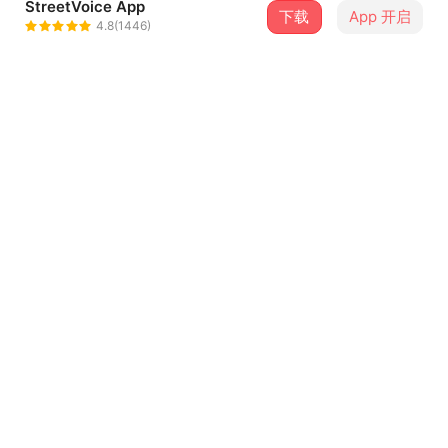
StreetVoice App
下载
App 开启
薄暮 Evenfall
4.8(1446)
＋ 关注
@evenfallelapsed
介绍
“那是成长的代价，埋葬在千呎之下。”
-
薄暮〈千呎之下〉串流收听 :
https://linktr.ee/evenfall_tw
-
词 Lyricist｜林佑星 Yosin Lin
...查看更多
曲 Composer｜林佑星 Yosin Lin
编曲 Arranger｜薄暮 EVENFALL、刘玮舜 Kuma Liu
歌词
制作人 Producer｜刘玮舜 Kuma Liu、庄传皓 Ed
Chuang、林佑星 Yosin Lin
从何时开始了沉默
录音 Recording Engineer｜庄传皓 Ed Chuang、林佑星
是你看不见的情绪
Yosin Lin
世界是一片孤寂
混音 Mixing Engineer｜刘玮舜 Kuma Liu