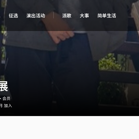
现
征选
演出活动
派歌
大事
简单生活
展
1・会员
 月 加入