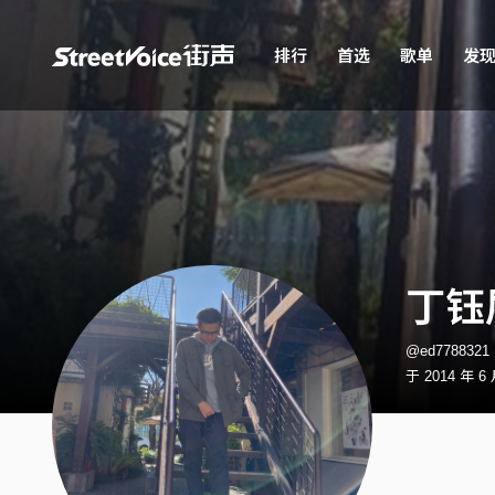
排行
首选
歌单
发
丁钰
@ed778832
于 2014 年 6