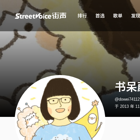
排行
首选
歌单
发
书呆
@dowei741
于 2013 年 1