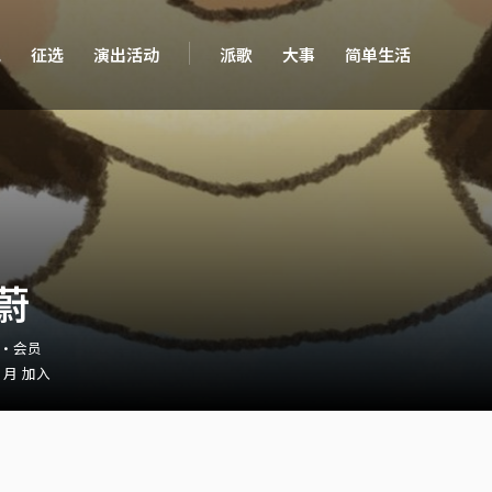
现
征选
演出活动
派歌
大事
简单生活
蔚
12・会员
1 月 加入